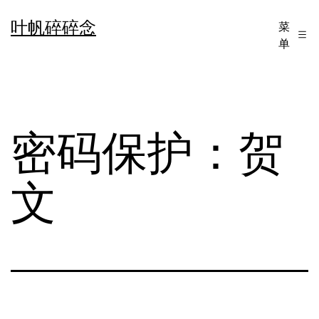
跳
叶帆碎碎念
菜
至
单
内
容
密码保护：贺
文