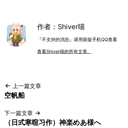
作者：Shiver喵
『不支持的消息』请用新版手机QQ查看
查看Shiver喵的所有文章。
文
上一篇文章
空帆船
章
导
下一篇文章
（日式寒暄习作）神楽めあ様へ
航