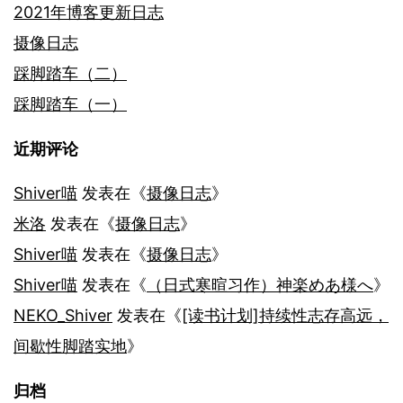
2021年博客更新日志
摄像日志
踩脚踏车（二）
踩脚踏车（一）
近期评论
Shiver喵
发表在《
摄像日志
》
米洛
发表在《
摄像日志
》
Shiver喵
发表在《
摄像日志
》
Shiver喵
发表在《
（日式寒暄习作）神楽めあ様へ
》
NEKO_Shiver
发表在《
[读书计划]持续性志存高远，
间歇性脚踏实地
》
归档