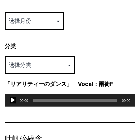
归
档
分类
分
类
「リアリティーのダンス」 Vocal：雨街F
音
00:00
00:00
频
播
放
器
叶帆碎碎念