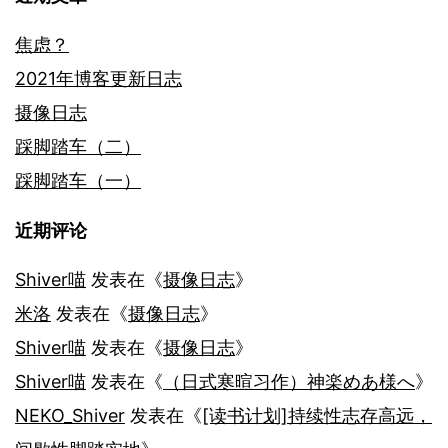
焦虑？
2021年博客更新日志
摄像日志
踩脚踏车（二）
踩脚踏车（一）
近期评论
Shiver喵
发表在《
摄像日志
》
米洛
发表在《
摄像日志
》
Shiver喵
发表在《
摄像日志
》
Shiver喵
发表在《
（日式寒暄习作）神楽めあ様へ
》
NEKO_Shiver
发表在《
[读书计划]持续性志存高远，