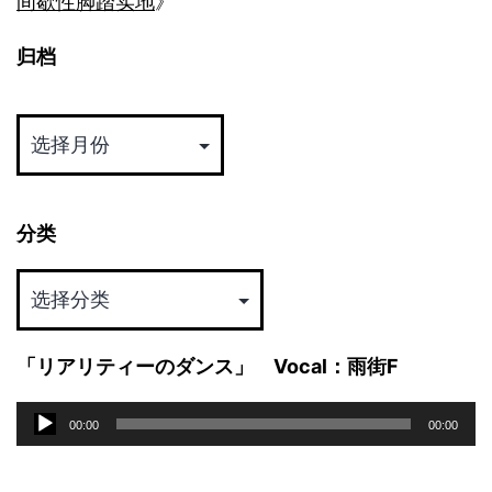
间歇性脚踏实地
》
归档
归
档
分类
分
类
「リアリティーのダンス」 Vocal：雨街F
音
00:00
00:00
频
播