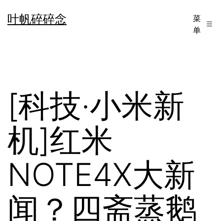
跳
叶帆碎碎念
菜
至
单
内
容
[科技·小米新
机]红米
NOTE4X大新
闻？四斋蒸鹅