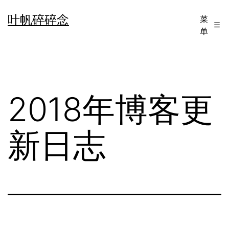
跳
叶帆碎碎念
菜
至
单
内
容
2018年博客更
新日志