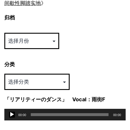
间歇性脚踏实地
》
归档
归
档
分类
分
类
「リアリティーのダンス」 Vocal：雨街F
音
00:00
00:00
频