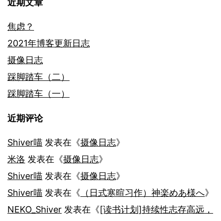
近期文章
焦虑？
2021年博客更新日志
摄像日志
踩脚踏车（二）
踩脚踏车（一）
近期评论
Shiver喵
发表在《
摄像日志
》
米洛
发表在《
摄像日志
》
Shiver喵
发表在《
摄像日志
》
Shiver喵
发表在《
（日式寒暄习作）神楽めあ様へ
》
NEKO_Shiver
发表在《
[读书计划]持续性志存高远，