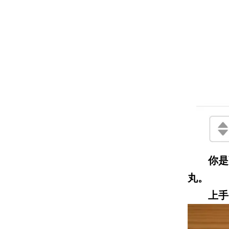
你是副
丸。
上手