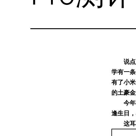
说点废
学有一条
有了小米
的土豪金
今年小米
逢生日，
这耳机