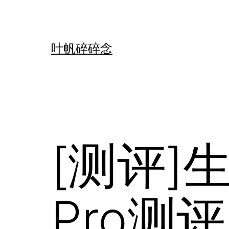
跳
至
内
叶帆碎碎念
容
[测评]
Pro测评