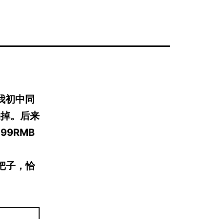
我初中同
扔掉。后来
9RMB
把子，恰