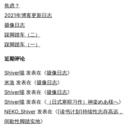
焦虑？
2021年博客更新日志
摄像日志
踩脚踏车（二）
踩脚踏车（一）
近期评论
Shiver喵
发表在《
摄像日志
》
米洛
发表在《
摄像日志
》
Shiver喵
发表在《
摄像日志
》
Shiver喵
发表在《
（日式寒暄习作）神楽めあ様へ
》
NEKO_Shiver
发表在《
[读书计划]持续性志存高远，
间歇性脚踏实地
》