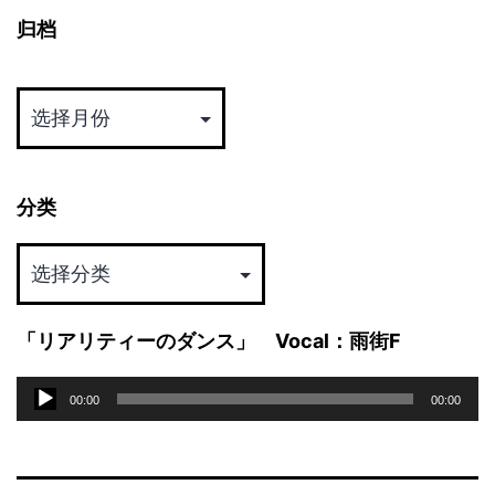
归档
归
档
分类
分
类
「リアリティーのダンス」 Vocal：雨街F
音
00:00
00:00
频
播
放