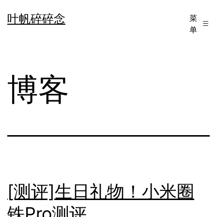
跳
叶帆碎碎念
菜
至
单
内
容
博客
[测评]生日礼物！小米圈
铁Pro测评