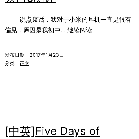
说点废话，我对于小米的耳机一直是很有
[测
偏见，原因是我初中…
继续阅读
评]
生
发布日期：
2017年1月23日
日
分类：
正文
礼
物！
小
米
圈
铁
[中英]Five Days of
Pro